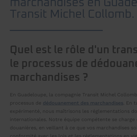
marchandises en Guade
Transit Michel Collomb.
Quel est le rôle d'un tran
le processus de dédoua
marchandises ?
En Guadeloupe, la compagnie Transit Michel Collomb 
processus de
dédouanement des marchandises
. En t
expérimenté, nous maîtrisons les réglementations do
internationales. Notre équipe compétente se charge 
douanières, en veillant à ce que vos marchandises soi
conformité avec les lois et les réglementations en v