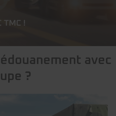
 TMC !
 dédouanement avec
oupe ?