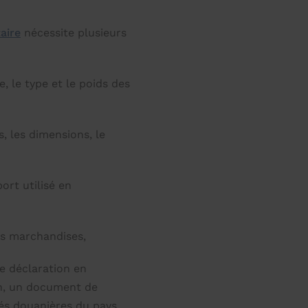
aire
nécessite plusieurs
e, le type et le poids des
, les dimensions, le
rt utilisé en
des marchandises,
e déclaration en
n, un document de
tés douanières du pays